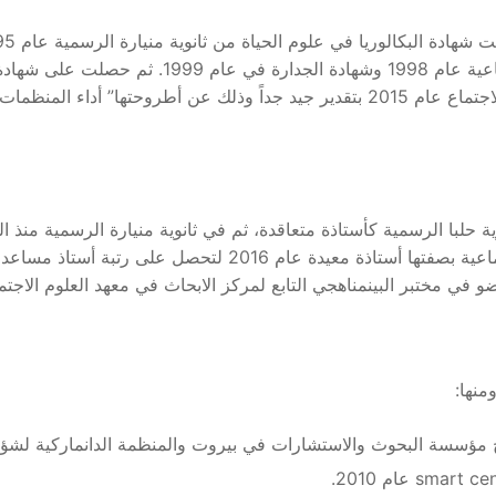
عام 1996، ونالت منه الاجازة التعليمية في العلوم ال
والتنمية المحلية عام 2004، وشهادة الدكتوراه في علم الاجتماع عام 2015 بتقدير جيد جد
ضو في مختبر البينمناهجي التابع لمركز الابحاث في معهد العلوم الاجتم
منها:
ة البحوث والاستشارات في بيروت والمنظمة الدانماركية لشؤون اللاجئين C