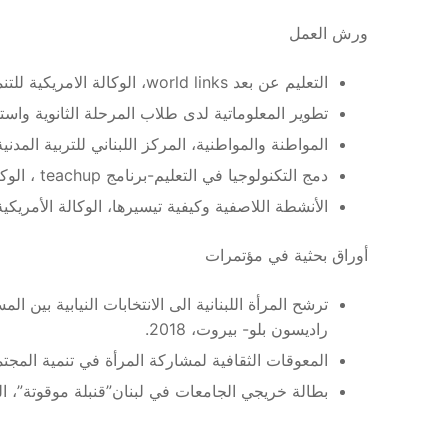
ورش العمل
التعليم عن بعد world links، الوكالة الامريكية للتنمية الدولية، عام 2008.
تطوير المعلوماتية لدى طلاب المرحلة الثانوية واستخدامها ف
المواطنة والمواطنية، المركز اللبناني للتربية المدنية، عا
دمج التكنولوجيا في التعليم-برنامج teachup ، الوكالة الأمريكية للتنمية الدولية، عام 2014.
الأنشطة اللاصفية وكيفية تيسيرها، الوكالة الأمريكية للت
أوراق بحثية في مؤتمرات
ترشح المرأة اللبنانية الى الانتخابات النيابية بي
راديسون بلو- بيروت، 2018.
المعوقات الثقافية لمشاركة المرأة في تنمية المجتمع ا
بطالة خريجي الجامعات في لبنان”قنبلة موقوتة”، المؤتم