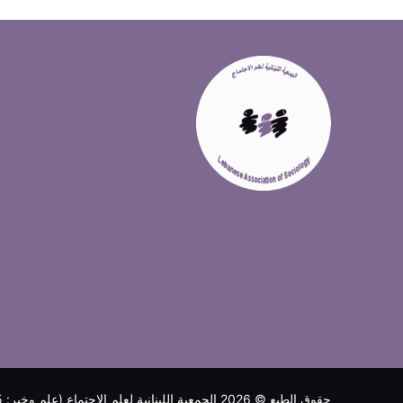
حقوق الطبع © 2026 الجمعية اللبنانية لعلم الإجتماع (علم وخبر: 455/أ)