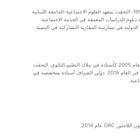
من مواليد منيارة، قضاء عكار في شمال لبنان، 1978. نالت شهادة البكالوريا في علوم الحياة من ثانوية منيارة الرسمية عام 1995. التحقت بمعهد العلوم الاجتماعية-الجامعة اللبنانية
اجتماعية عام 1998 وشهادة الجدارة في عام 1999. ثم حصلت على شهادة دبلوم الدراسات المعمقة في الخدمة الاجتماعية
اً وذلك عن أطروحتها” أداء المنظمات الدولية في ممارسة المقاربة التشاركية في التنمية
بدأت التعليم في المرحلة الثانوية منذ العام 1999 في ثانوية حلبا الرسمية كأستاذة متعاقدة، ثم في ثانوية منيارة الرسمية منذ العام 2005 كأستاذة في ملاك التعليم الثانوي. التحقت
بالهيئة التدريسية في الجامعة اللبنانية- معهد العلوم الاجتماعية بصفتها أستاذة معيدة عام 2016 لتحصل على رتبة أستاذ مساعد في العام 2018. دولي الصراف أستاذة متخصصة في
اعية.
DR عام 2014.