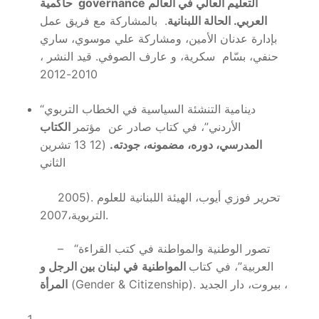
التعليم العالي في العالم
governance
كمية
ح
ا
العربي. الحالة اللبنانية
. بالمشاركة مع فريق عمل
بإدارة عدنان الأمين، ومشاركة علي موسوي، ساري
حنفي، بسّام سكرية، و عارف الصوفي. قيد النشر ،
2010-2012
“دينامية التنشئة السياسية في الخطاب التربوي
الأردني”، في كتاب صادر عن مؤتمر
الكتاب
المدرسي، دوره، مضمونه، جودته.
(12 13 تشرين
الثاني
2005). تحرير فوزي أيوب، الهيئة اللبنانية للعلوم
التربوية،2007.
– “تصور الوطنية والمواطنة في كتب القراءة
العربية”، في كتاب
المواطنية
في
لبنان بين الرجل و
(Gender & Citizenship). بيروت، دار الجديد ،
المرأة