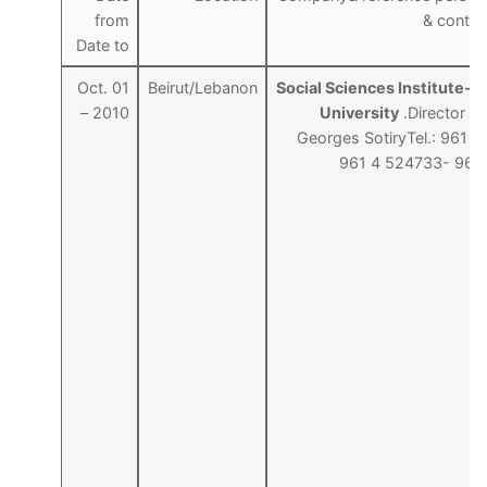
from
& contact
Date to
Oct. 01
Beirut/Lebanon
Social
Sciences Institute- 
– 2010
University
.Director : 
Georges SotiryTel.: 961 
961 4 524733- 96