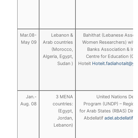
Mar.08-
Lebanon &
Bahithat (Lebanese Associ
May 09
Arab countries
Women Researchers) with
(Morocco,
Banks Association & Inte
Algeria, Egypt,
Centre for Education (Cai
Sudan )
Hoteit
Hoteit.fadiahotait@y
Jan.-
3 MENA
United Nations Dev
Aug. 08
countries:
Program (UNDP) – Regiona
(Egypt,
for Arab States (RBAS) Direc
Jordan,
Abdellatif
adel.abdellatif
Lebanon)