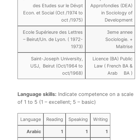
des Etudes sur le Dévpt
Approfondies (DEA)
Econ. et Social (Oct /1974 to
in Sociology of
oct /1975)
Development
Ecole Supérieure des Lettres
3eme annee
– Beirut/Un. de Lyon. ( 1972-
Sociologie. +
1973)
Maitrise
Saint-Joseph University,
Licence (BA) Public
USJ, Beirut (Oct/1964 to
Law ( French BA &
oct/1968)
Arab BA )
Language skills
:
Indicate competence on a scale
of 1 to 5 (1 – excellent; 5 – basic)
Language
Reading
Speaking
Writing
Arabic
1
1
1