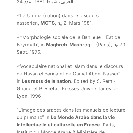
، شباط 1981، عدد 24.
العربي
-“La Umma (nation) dans le discours
nassérien,
MOTS
, n
2, Mars 1981.
o
– “Morphologie sociale de la Banlieue – Est de
Beyrouth”, in
Maghreb-Mashreq
(Paris), n
73,
o
Sept. 1976.
-“Vocabulaire national et islam dans le discours
de Hasan el Banna et de Gamal Abdel Nasser”
in
Les mots de la nation
. Edited by S. Remi-
Giraud et P. Rhétat. Presses Universitaires de
Lyon, 1996
“L’image des arabes dans les manuels de lecture
du primaire” in
Le Monde Arabe dans la vie
intellectuelle et culturelle en France
. Paris,
Institut du Monde Arabe & Ministère de