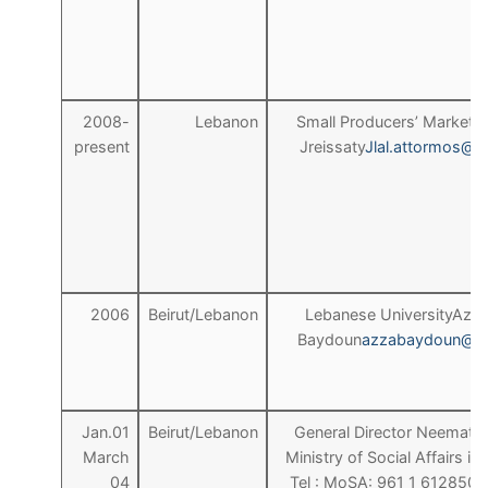
2008-
Lebanon
Small Producers’ MarketJ
present
Jreissaty
Jlal.attormos@g
2006
Beirut/Lebanon
Lebanese UniversityAzza
Baydoun
azzabaydoun@gm
Jan.01
Beirut/Lebanon
General Director Neemat 
March
Ministry of Social Affairs i
04
Tel : MoSA: 961 1 612850