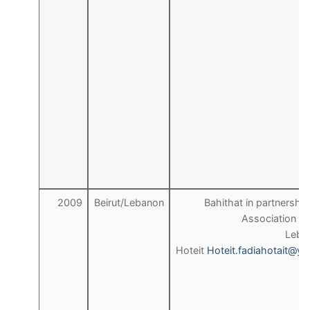
2009
Beirut/Lebanon
Bahithat in partnership
Association of
Leba
Hoteit
Hoteit.fadiahotait@y