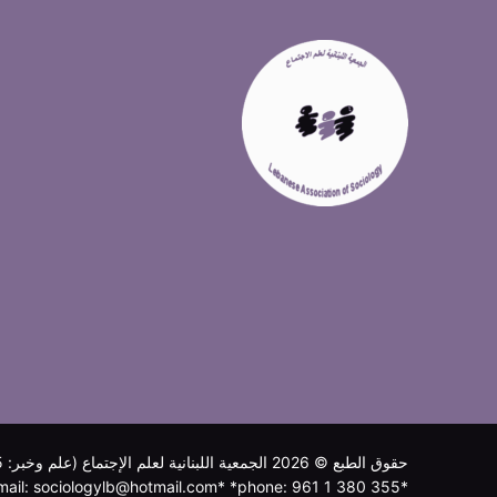
حقوق الطبع © 2026 الجمعية اللبنانية لعلم الإجتماع (علم وخبر: 455/أ)
*email: sociologylb@hotmail.com* *phone: 961 1 380 355*