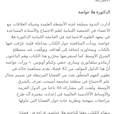
الدكتورة هلا عواضة
أدارت الندوة منسّقة لجنة الأنشطة العلمية وشبكة العلاقات مع
الأعضاء في الجمعية اللبنانية لعلم الاجتماع والأستاذة المساعدة
في معهد العلوم الاجتماعية في الجامعة اللبنانية الدكتورة هلا
عواضة، وبدأت المناقشة حول الكتاب بمداخلة قيّمة عرّفت فيها
بالكتاب وبمحاوره، إضافة إلى أهدافه، وتوقّفت عند مصطلح
الشرق الأوسط كما استعرضها محرّرو هذا الكتاب وهم الباحثون
أرماندو سلفاتوري وساري حنفي وكيكو أوبوس. > ورأت عواضة
أنّ هذا الدليل المؤلف من 42 فصلا، يقدم مساهمة جادّة في
تطوير الفهم المتعلّق بعدد من القضايا المرتبطة في صميم مجال
علم الاجتماع في منطقة شاسعة أصبحت تعرف بالشرق
الأوسط. ولفتت إلى مشاركة 44 باحثا من الدول العربية
والأوساط الأكاديمية العالمية في إعداده، معتبرة أنّه طرح
مراجعات منهجية ونظرية جادة حول القضايا التي تناولها.
ويقدّم الكتاب وفقا للباحثة هلا عواضة، قراءة في قضايا