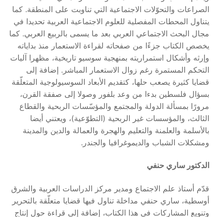
الصراعات والتحوّلات الاجتماعية التي تناوبت على المنطقة. كما
يتناول المحطات المفصلية للعلوم الاجتماعية العربية تحديدا في
مجال البحث الاجتماعي العربي بعد ما يسمى بالربيع العربي. كما
يخصص الكتاب جزءًا من صفحاته لقراءة الاستعمار منذ بداياته
وإرثه وأشكال استمراريته بمنهجية سوسيو تاريخية، مظهرا آليات
التحكم المستمرة رغم زوال الاستعمار المباشر. إضافة إلى
قضايا كثيرة يصعب حلها، كتقديم الأبعاد السوسيولوجية المتعلّقة
بسؤال فلسطين بدءا من وعد بلفور وصولا إلى صفقة القرن،
مرورًا بمسألة الدولة والمجتمع والمؤسّسات الربحية والقطاع
الثالث، والمؤسسات غير الربحية (التطوّعية)، ويعتني أيضا
بالأسلمة والعلمنة والتعليم والهجرة والعمالة والدين والمدينة
ومشكلات الشباب والديموغرافيا والجندر.
الدكتور ساري حنفي
قدّم أستاذ علم الاجتماع ومدير مركز الدراسات العربية والشرق
أوسطية، ساري حنفي مداخلة تناول فيها قضايا متعلّقة بالتحرير
وتنويع المشاركات في هذا الكتاب، إضافة إلى قراءة حول إنتاج