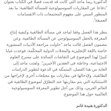
الدكتورة ريما ماجد التي كانت قد قدمت فصلا في الكتاب بعنوان
“دفاعا عن المقاربات السوسيولوجية للمسألة الطائفية: ما بعد
المنظور المبني على مفهوم المجتمعات ذات الانقسامات
العميقة”.
ينظر هذا الفصل وفقا لماجد في مسألة الطائفية وكيفية إنتاج
المعرفة بالحقل السوسيولوجي عن المسألة الطائفية. وعن
مضمون الفصل قالت ماجد “حاولت مراجعة الأدبيات المنشورة
خاصة باللغة الإنجليزية والمجلات الدولية المحكّمة، فوجدت غيابا
كبيرًا لهذا الموضوع في النقاشات السائدة على مسرح العلوم
الاجتماعية، وخاصّة في العقدين الأخيرين”. ولفتت ماجد إلى
الغاية من هذا الفصل، المتمثّلة في الدعوة لتطوير الدراسات
الطائفية، ولإدخالها في مقارنات مع مجمّعات أخرى لإخراجها من
الاستثنائية التي يتم مقاربتها عند التطرّق لموضوع الطائفية في
العالم العربي، وذلك من أجل تطوير المعرفة السوسيولوجية
العالمية حول هذا الموضوع.
الدكتورة هنيدة غانم