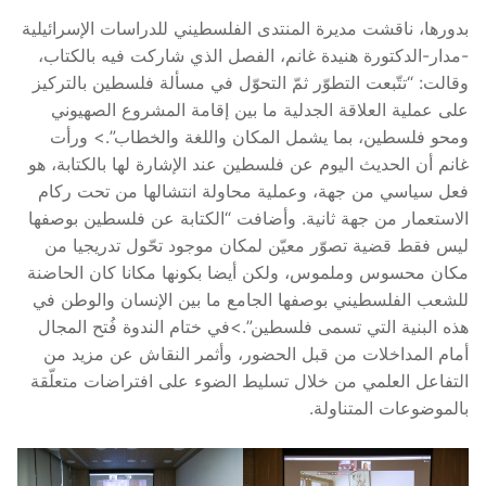
بدورها، ناقشت مديرة المنتدى الفلسطيني للدراسات الإسرائيلية
-مدار-الدكتورة هنيدة غانم، الفصل الذي شاركت فيه بالكتاب،
وقالت: “تتّبعت التطوّر ثمّ التحوّل في مسألة فلسطين بالتركيز
على عملية العلاقة الجدلية ما بين إقامة المشروع الصهيوني
ومحو فلسطين، بما يشمل المكان واللغة والخطاب”.> ورأت
غانم أن الحديث اليوم عن فلسطين عند الإشارة لها بالكتابة، هو
فعل سياسي من جهة، وعملية محاولة انتشالها من تحت ركام
الاستعمار من جهة ثانية. وأضافت “الكتابة عن فلسطين بوصفها
ليس فقط قضية تصوّر معيّن لمكان موجود تحّول تدريجيا من
مكان محسوس وملموس، ولكن أيضا بكونها مكانا كان الحاضنة
للشعب الفلسطيني بوصفها الجامع ما بين الإنسان والوطن في
هذه البنية التي تسمى فلسطين”.>في ختام الندوة فُتح المجال
أمام المداخلات من قبل الحضور، وأثمر النقاش عن مزيد من
التفاعل العلمي من خلال تسليط الضوء على افتراضات متعلّقة
بالموضوعات المتناولة.