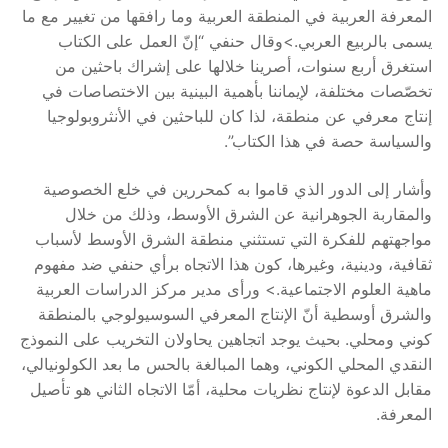
المعرفة العربية في المنطقة العربية وما رافقها من تغيير مع ما
يسمى بالربيع العربي.>وقال حنفي “إنّ العمل على الكتاب
استغرق أربع سنوات، أصرينا خلالها على إشراك باحثين من
تخصّصات مختلفة، لإيماننا بأهمية البينية بين الاختصاصات في
إنتاج معرفي عن منطقة، لذا كان للباحثين في الأنثروبولوجيا
والسياسة حصة في هذا الكتاب”.
وأشار إلى الدور الذي قاموا به كمحررين في خلع الخصوصية
والمقاربة الجوهرانية عن الشرق الأوسط، وذلك من خلال
مواجهتهم للفكرة التي تستثني منطقة الشرق الأوسط لأسباب
ثقافية، ودينية، وغيرها، كون هذا الاتجاه برأي حنفي ضد مفهوم
ماهية العلوم الاجتماعية.> ورأى مدير مركز الدراسات العربية
والشرق أوسطية أنّ الإنتاج المعرفي السوسيولوجي بالمنطقة
كوني ومحلي. بحيث يوجد اتجاهين يحاولان التخريب على النموذج
النقدي المحلي الكوني، وهما المبالغة بالحس ما بعد الكولونيالي،
مقابل الدعوة لإنتاج نظريات محلية، أمّا الاتجاه الثاني هو تأصيل
المعرفة.