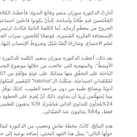
أدارَتْ الدكتورة سوزان منعم وقائعَ الندوةَ، فأعطَتْ الكلامَ أ
المُخْتَصينَ فيهِ طُلابأ وأساتذة، إلىأنْ يكونوا فاعلينَ اجتماعيي
الخروج من معظَمِ أزماتِهِ. أما الكلمَةُ الثانيَةُ فكانتْ لرئيسِ
الإستضافة الفكرية المُتميزة، مُوَضِحًا للحُضورِ، ميزاتِ ا
لعلم الاجتماع، وشارِحًا أيْضًا سُبُلَ وشروطَ الإنتسابِ إليه
بعد ذلك، أعطت الدكتورة سوزان منعم، الكلمة للدكتورة تمام
الأوسَطْ”، والمنهجية التي عالجت من خلالِها موضوعَ البحثِ، 
لمُعْتَقَداتٍ اجتماعيَة، شكَ
أدويَةً ونصائحَ طبية من دون مراجعة الطبيب، كذلِكَ توفُرُ ال
مِما يُسَهِلُلمن يُريدُ أن يتداوى ذاتيًا، أنْ يُقدِمَ على الخطوة
فقط، و64% يتداوونَ عندَ الصَيْدَلي..
هذهِ النتائِجُ، كانَتْ محَطَةَ نقاشٍ وتعقيبٍ من الدكتورة كمال 
حولَها التالي:” يمثل هذا الجهد البحثي، إضافة نوعية إلى