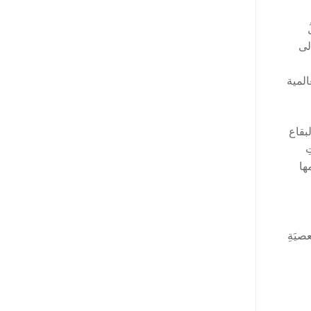
إلى
المية
بقاع
ِ
ظَمها
المُسْتَعصيَةِ