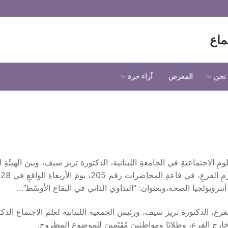
ماع
نحن
المعرض
آراء حرة
مِ الاجتماعيَةِ في الجامعةِ اللبنانية، الدكتورة تريز سيف، وبينَ الهيئَةِ الإ
للجمعيَةِ اللبنانيَة لعلم الاجتماعِ، عُقِدَتْ ندوةٌ فكريَةٌ في حرمِ الفرعِ، في قاعةِ المحاضرات رقم 205، يومَ الأربعاءِ الواقعِ في 28
الفرع، الدكتورة تريز سيف، ورئيس الجمعية اللبنانية لعلم الاجتماع الدكت
رجِ الفرع، وطلابًا ومواطنينَ مُهْتَمينَ للموضوعِ المطروحِ.