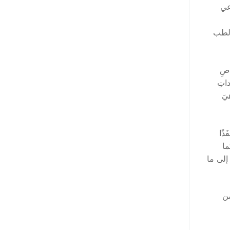
عي
الطب
اصِ
داتِ
يَ
ذًا
ما
 إلى ما
من