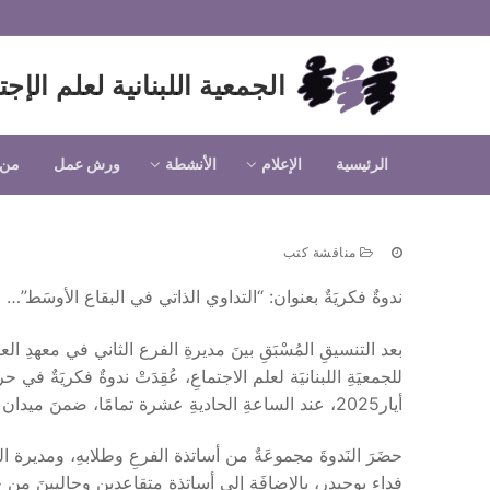
لتجاوز
لى
لمحتوى
الجمعية اللبنانية لعلم الإجت
الرئيسية
الإعلام
الأنشطة
ورش عمل
من 
مناقشة كتب
ندوةٌ فكريَةٌ بعنوان: “التداوي الذاتي في البقاع الأوسَط”…
بعد التنسيقِ المُسْبَقِ بينَ مديرةِ الفرع الثاني في معهدِ العلو
أيار2025، عند الساعةِ الحاديةِ عشرة تمامًا، ضمنَ ميدان أنتروبولجيا الصحة،وبعنوان: “التداوي الذاتي في البقاع الأوسَط”…
حضَرَ النَدوةَ مجموعَةٌ من أساتذة الفرعِ وطلابهِ، ومديرة 
فداء بوحيدر، بالإضافَةِ إلى أساتذة متقاعدين وحاليينَ من خا