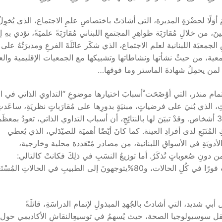
وَلًا لحضْرَةِ المديرة، التي أشادَتْ باختصاصِ علمِ الاجتماع، الذي يُخوِلُ
نَ، من خلالِ مُقارَبَة ظواهِرِ المجتمعِ اللبناني مُقارَبَةً علميَةً، تؤدي بهِ 
 الجمعيَة اللبنانية لعلم الاجتماع، الذي شكَر عائَلَةَ الفرعِ ومديرَتُهُ على
لجمعية، من حيثُ نشأتها ونشاطاتها وتشبيكها مع الجمعيات الإقليمية والع
ا، لمن يحمِلُ شهادةَ الماستر وما فوقها…
 منذر، التي أوْضَحَت ْأسبابَ اختيارها موضوعِ “التداوي الذاتي في ال
الذي بُنيَ على فرضياتٍ، مبنيَةٍ بدورِها على مُقارَباتٍ نظريَةِ، ساعَدت
الباحثة على التحقٌقِ منها ميدانيًا، على عيِنَةٍ مؤلَفَةٍ من 307 أشخاص. وقدْ تبيَنَ لها بالنتائِجِ، أن أسباب التداوي الذاتي، تعودُ بمع
لَتْ ال”habitus” المُفَسِر للسُلوكِ المُتَبَعِ لدى أفرادِ العينة. كما كانَ أيْضًا أهميَة للصيْدَلي، الذي يُعطي
أدويَةِ في الأسواقِ اللبنانية، من مصادر مُتَعَددة محلية وخارجية،
ِ من دونِ صُعوباتٍ تُذكَرُ. أما توزيعُ النسَبِ في ذلِكَ فكانتْ كالتالي:
24%يلجأونَ للتداوي الذاتي مُباشَرَةً، 19% يذهبونَ للطبيبِ فورًا في كُلِ الحالات، و80%يتوجهونَ إلى الطبيبِ في الحالاتِ 
أبي شديد، التي أشادتْ بالجُهدِ المبذولِ لإتمام الدراسَةِ، قائلَةً
 حقل سوسيولوجيا الصحة، حيث يُسهمُ في توسيعِالنقاشِ الأكاديمي حول