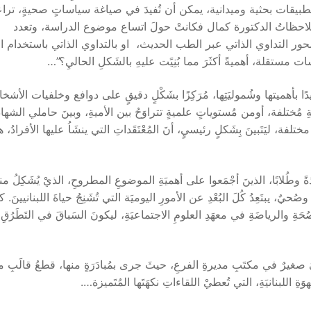
تطبيقات بحثية وميدانية، يمكن أن تُفيدَ في صياغة سياساتٍ صحيةٍ، ترا
ُلاحظاتُ الدكتورة كمال فكانتْ حولَ اتساع موضوع الدراسة، وتعدد
محور التداوي الذاتي عبر الطب الحديث، او بالتداوي الذاتي باستخدام 
 مستقلة، أهميةً أكثَرَ مما بُنِيًت عليهِ بالشَكلِ الحاليِ؟”…
ا بأهميتها وشُموليَتِها، مُرَكِزًا بشَكْلٍ دقيقٍ على دوافع وخلفيات الأشخ
ةِ مُختلفة، أومن مُستوياتٍ علميةٍ تتراوَحُ بين الأميةِ، وبينَ حاملي الشها
ة، ليَتَبينَ بِشَكلٍ رئيسيٍ، أنَ المُعْتَقَداتِ التي ينشَاُ عليها الأفرادُ، ه
وطُلابًا، الذينَ أجْمَعوا على أهميَةِ الموضوعِ المطروحِ، الذيْ يُشَكِلُ منفَ
يٌ، يبتَعِدُ كُلَ البُعْدِ عن الأمورِ اليوميَة التي تُشَنِجُ حياةَ اللبنانيينَ. ك
ِ والرياضَةِ في معهَدِ العلومِ الاجتماعيَةِ، ليكونَ السَباقَ في التَطَرُقِ
قييميٌ صغيرٌ في مكتَبِ مديرةِ الفرعِ، حيثَ جرى بمُبادَرَةٍ منها، قطعُ قالَبِ 
ِ اللبنانيَةِ، التي تُعطيْ اللقاءاتِ نكهَتَها المُتَميزة….