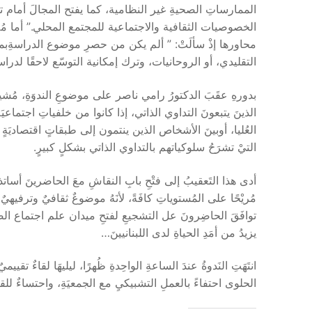
الممارساتِ الصحيةِ غير النظامية، كما يفتح المجالَ أمام 
الخصوصيات الثقافية والاجتماعية للمجتمع المحلي.” أما م
محاورها إذْ سألَتْ: ” ألم يكن من حصرِ موضوع الدراسةِب
التقليدي، أو الروحانيات، وترك إمكانية التوسّع لاحقًا لدراسات
بدورهِ عقَبَ الدكتورُ رامي ناصر على موضوعِ الندوَةِ، مُشيدً
الذينَ يتبعونَ التداوي الذاتي، إذا كانوا من خلفياتِ اجتماعيَ
العُليا، أوبينَ الأشخاص الذين ينتمون إلى طبقاتٍ اقتصاديَةٍ مختلف
التيْ تشرَحُ سلوكياتهم بالتداوي الذاتي بشكلٍ كبيرٍ.
أدى هذا التَعقيبُ إلى فتْحِ بابِ النقاشِ معَ الحاضرينَ أساتذةً 
مُريْحًا على المُستوياتِ كافَةً، لأنَهُ موضوعٌ ثقافيٌ وترفيهيٌ وصُح
توافَقَ الحاضِرونَ عل التشجيعِ لفتحِ ميدان علم اجتماع الصُحَة
يزيدُ من أمَدِ الحياةِ لدى اللبنانيينَ…
انتَهَتِ النَدوةُ عندَ الساعةِ الواحِدةِ ظُهرًا، ليليهَا لقاءٌ ت
الحلوى احتفاءً بالعملِ التشبيكيِ مع الجمعيَةِ، واحتساءٌ للقهوَة